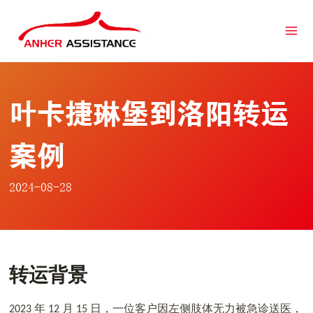
跳
到
内
容
叶卡捷琳堡到洛阳转运
案例
2024-08-28
转运背景
年
月
日，一位客户因左侧肢体无力被急诊送医，
2023
12
15