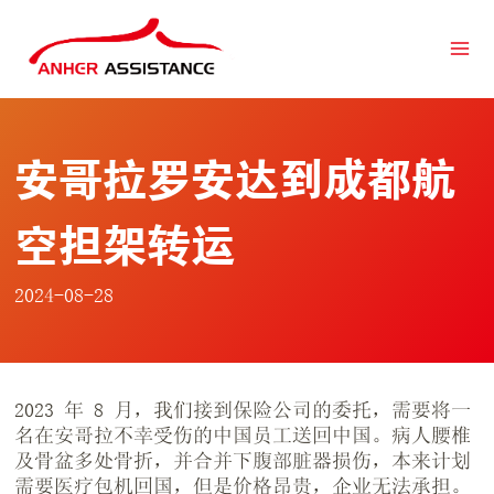
跳
到
内
容
安哥拉罗安达到成都航
空担架转运
2024-08-28
2023 年 8 月，我们接到保险公司的委托，需要将一
名在安哥拉不幸受伤的中国员工送回中国。病人腰椎
及骨盆多处骨折，并合并下腹部脏器损伤，本来计划
需要医疗包机回国，但是价格昂贵，企业无法承担。